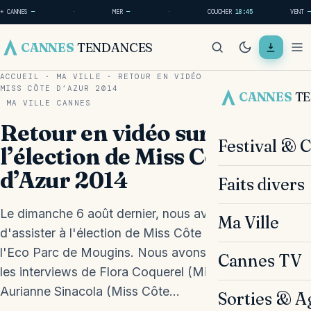
☀ CANNES
—
·
MER
—
·
COUCHER
18:45
VENT
—
CANNES
TENDANCES
ACCUEIL
·
MA VILLE
·
RETOUR EN VIDÉO SUR L’ÉLECTION DE
MISS CÔTE D’AZUR 2014
CANNES
T
MA VILLE
CANNES
Retour en vidéo sur
Festival & 
l’élection de Miss Côte
d’Azur 2014
Faits divers
Le dimanche 6 août dernier, nous avons eu le plaisir
Ma Ville
d'assister à l'élection de Miss Côte d'Azur 2014 à
l'Eco Parc de Mougins. Nous avons ainsi pu réaliser
Cannes TV
les interviews de Flora Coquerel (Miss France 2014),
Aurianne Sinacola (Miss Côte…
Sorties & A