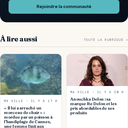
Rejoindre la communauté
À lire aussi
TOUTE LA RUBRIQUE →
MA VILLE · IL Y A 20 H
Anouchka Delon : sa
MA VILLE · IL Y A 17 H
marque Be Delon et les
« Il lui a arraché un
prix abordables de ses
morceau de chair » :
produits
mordue par un poisson à
l’handiplage de Cannes,
une femme finit aux