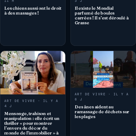
11 H
3 J
Les chiens aussi ont le droit
Il existe le Mondial
à des massages !
parfumé de boules
carrées ! Il s’est déroulé à
Grasse
ART DE VIVRE · IL Y A
6 J
ART DE VIVRE · IL Y A
4 J
Des ânes aident au
ramassage de déchets sur
Mensonge, trahison et
les plages
manipulation : elle écrit un
thriller « pour montrer
l’envers du décor du
monde de l’immobilier » à