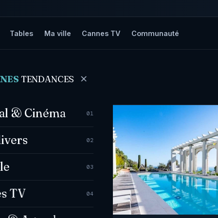
Tables
Ma ville
Cannes TV
Communauté
NNES
TENDANCES
val & Cinéma
01
divers
02
le
03
s TV
04
4 AOÛT 2025
tier finit sur son