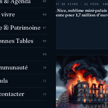
es & Agenda
partement d’une
05
ART DE VIVRE · 21 FÉVR. 20
93 ans détruit à
uest-France)
À Nice, sublime mini-palais
 vivre
vente pour 1,7 million d’eur
06
e & Patrimoine
07
onnes Tables
08
09
ommunauté
10
nda
11
contacter
12