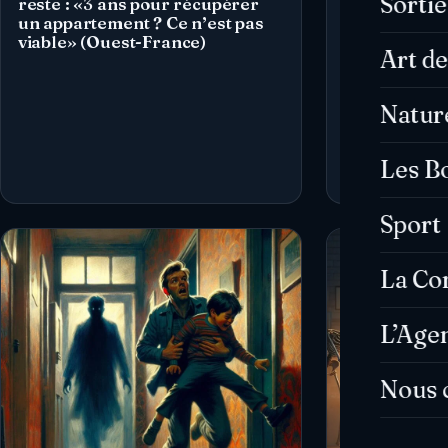
Sorti
reste : «3 ans pour récupérer
balcon, l’ap
un appartement ? Ce n’est pas
retraitée de 
viable» (Ouest-France)
Marseille (O
Art de
Natur
Les B
Sport
La C
L’Age
Nous 