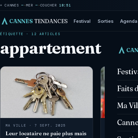
☀ CANNES
—
·
MER
—
·
COUCHER
18:51
CANNES
TENDANCES
Festival
Sorties
Agenda
ÉTIQUETTE · 12 ARTICLES
appartement
CA
Festi
Faits 
Ma Vil
Canne
MA VILLE · 7 SEPT. 2025
MA VILLE · 1
Leur locataire ne paie plus mais
Un tir de mor