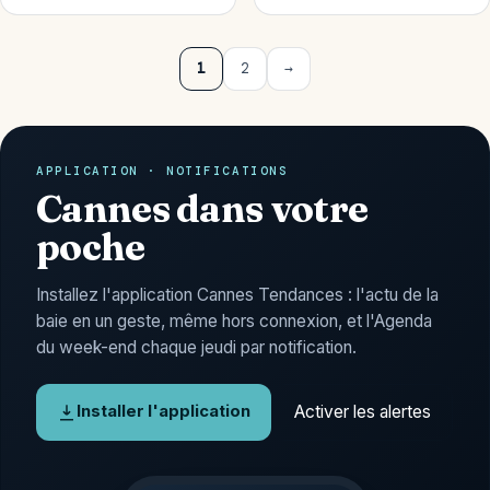
Navigation des pages
1
2
→
APPLICATION · NOTIFICATIONS
Cannes dans votre
poche
Installez l'application Cannes Tendances : l'actu de la
baie en un geste, même hors connexion, et l'Agenda
du week-end chaque jeudi par notification.
Activer les alertes
Installer l'application