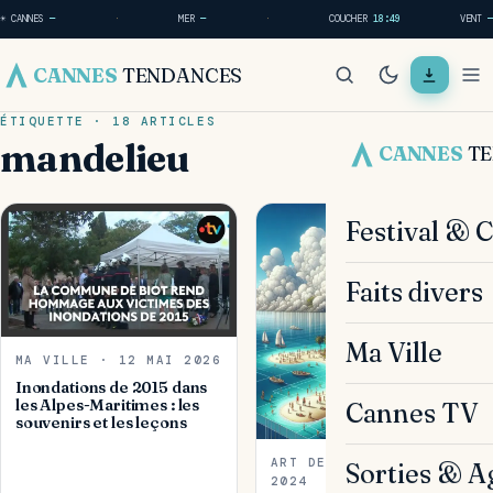
☀ CANNES
—
·
MER
—
·
COUCHER
18:49
VENT
—
CANNES
TENDANCES
ÉTIQUETTE · 18 ARTICLES
mandelieu
CANNES
T
Festival & 
Faits divers
Ma Ville
MA VILLE · 12 MAI 2026
Inondations de 2015 dans
les Alpes-Maritimes : les
Cannes TV
souvenirs et les leçons
ART DE VIVRE · 11 JUIN
Sorties & A
2024