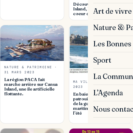
Découverte de Canua
Island, la plage flottante au
Art de vivre
coeur des débats
Nature & P
Les Bonnes 
Sport
NATURE & PATRIMOINE ·
31 MARS 2023
La Commun
La région PACA fait
MA VILLE · 20 FÉVR.
marche arrière sur Canua
2023
Island, une île artificielle
L’Agenda
flottante.
En baie de Cannes, une
patrouille supplémentaire
de la gendarmerie
Nous contac
maritime va naviguer tout
l’été