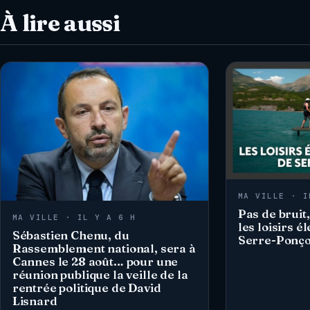
À lire aussi
MA VILLE · I
Pas de bruit,
MA VILLE · IL Y A 6 H
les loisirs é
Sébastien Chenu, du
Serre-Ponç
Rassemblement national, sera à
Cannes le 28 août… pour une
réunion publique la veille de la
rentrée politique de David
Lisnard