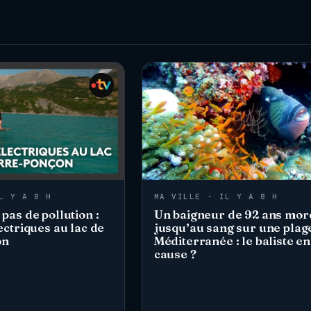
L Y A 8 H
MA VILLE · IL Y A 8 H
 pas de pollution :
Un baigneur de 92 ans mo
lectriques au lac de
jusqu’au sang sur une plag
on
Méditerranée : le baliste en
cause ?