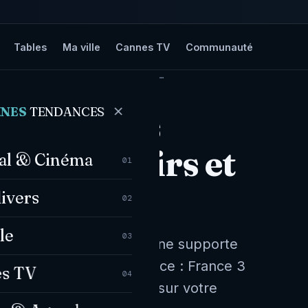
Tables
Ma ville
Cannes TV
Communauté
-MARITIMES : LES SOUVENIRS ET…
NNES
TENDANCES
5 dans les
es souvenirs et
val & Cinéma
01
divers
02
le
03
urs... Votre navigateur ne supporte
e-Alpes-Côte d'Azur Source : France 3
s TV
04
:50
Besoin d’un article sur votre