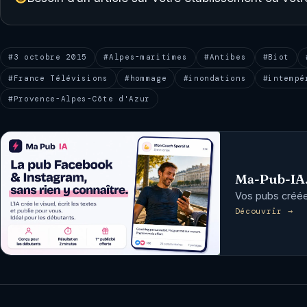
#3 octobre 2015
#Alpes-maritimes
#Antibes
#Biot
#France Télévisions
#hommage
#inondations
#intempé
#Provence-Alpes-Côte d'Azur
Ma-Pub-IA
Vos pubs créées
Découvrir →