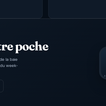
tre poche
de la baie
 du week-
A