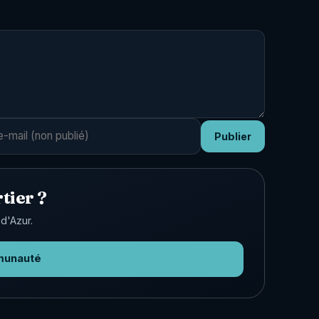
Publier
tier ?
d'Azur.
munauté