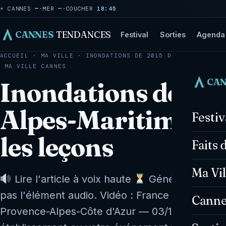
☀ CANNES
—
·
MER
—
·
COUCHER
18:45
CANNES
TENDANCES
Festival
Sorties
Agenda
ACCUEIL
·
MA VILLE
·
INONDATIONS DE 2015 DANS LES ALPES
MA VILLE
CANNES
CA
Inondations de 201
Alpes-Maritimes : l
Festi
les leçons
Faits 
Ma Vil
Lire l'article à voix haute
Génération en co
pas l'élément audio. Vidéo : France 3 Provenc
Canne
Provence-Alpes-Côte d'Azur — 03/10/2024, 01