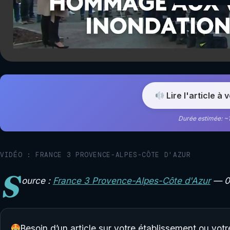
Lire l'article à 
Durée estimée: ~
VIDÉO : FRANCE 3 PROVENCE-ALPES-CÔTE D'AZUR
S
ource :
France 3 Provence-Alpes-Côte d'Azur
— 03
Besoin d’un article sur votre établissement ou vo