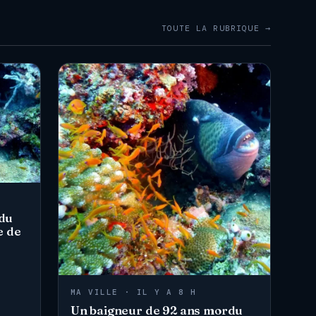
TOUTE LA RUBRIQUE →
rdu
e de
MA VILLE · IL Y A 8 H
Un baigneur de 92 ans mordu