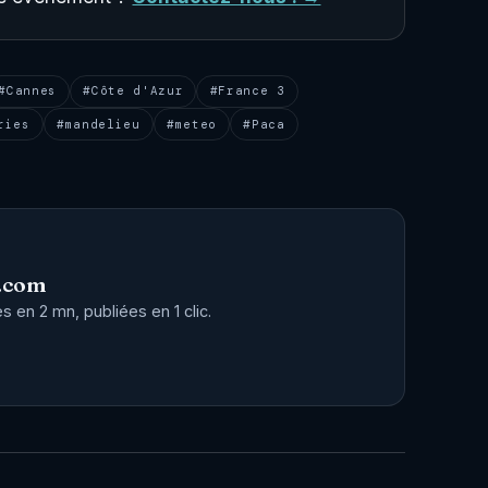
#Cannes
#Côte d'Azur
#France 3
ries
#mandelieu
#meteo
#Paca
.com
 en 2 mn, publiées en 1 clic.