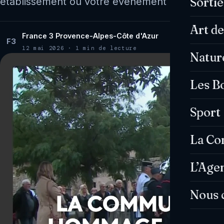
Sorti
établissement ou votre événement ? Contacte
Art de
France 3 Provence-Alpes-Côte d'Azur
F3
12 mai 2026 · 1 min de lecture
Natur
Les B
Sport
La C
L’Age
Nous 