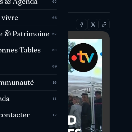
es & Agenda
z-nous ! →
05
 vivre
06
e & Patrimoine
07
onnes Tables
08
09
ommunauté
10
nda
11
contacter
12