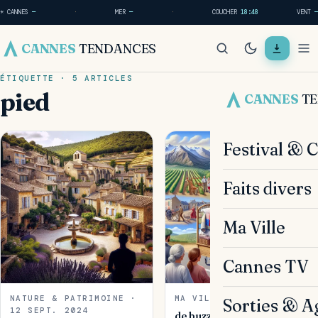
☀ CANNES
—
·
MER
—
·
COUCHER
18:48
VENT
—
CANNES
TENDANCES
ÉTIQUETTE · 5 ARTICLES
pied
CANNES
T
Festival & 
Faits divers
Ma Ville
Cannes TV
NATURE & PATRIMOINE ·
MA VILLE · 2 AOÛT 2024
Sorties & A
12 SEPT. 2024
de buzz : une artiste