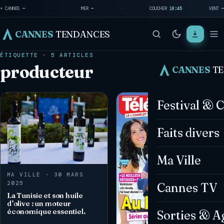
☀ CANNES
—
·
MER
—
·
COUCHER
18:45
VENT
—
CANNES
TENDANCES
ÉTIQUETTE · 5 ARTICLES
producteur
CANNES
T
Festival & 
Faits divers
Ma Ville
MA VILLE · 30 MARS
2025
Cannes TV
La Tunisie et son huile
d’olive : un moteur
économique essentiel.
Sorties & A