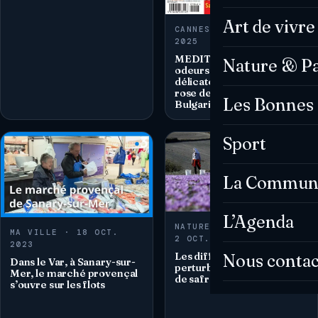
Art de vivre
CANNES TV · 27 JANV.
2025
MEDITERRANEO – des
Nature & P
odeurs et des saveurs, la
délicate fragrance de la
rose de Damas cultivée en
Les Bonnes 
Bulgarie
Sport
La Commun
L’Agenda
NATURE & PATRIMOINE ·
MA VILLE · 18 OCT.
2 OCT. 2023
2023
Les difficultés climatiques
Nous contac
Dans le Var, à Sanary-sur-
perturbent la production
Mer, le marché provençal
de safran grec
s’ouvre sur les flots