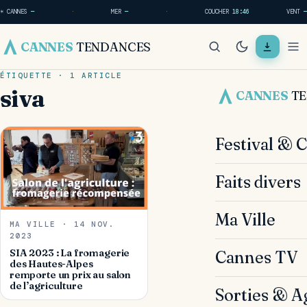
☀ CANNES
—
·
MER
—
·
COUCHER
18:46
VENT
—
CANNES
TENDANCES
ÉTIQUETTE · 1 ARTICLE
siva
CANNES
T
Festival & 
Faits divers
Ma Ville
MA VILLE · 14 NOV.
2023
SIA 2023 : La fromagerie
Cannes TV
des Hautes-Alpes
remporte un prix au salon
de l’agriculture
Sorties & A