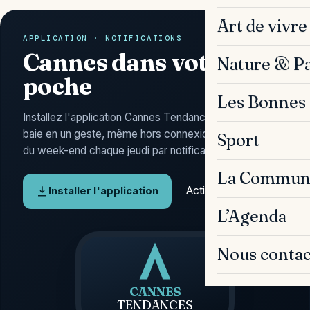
Art de vivre
APPLICATION · NOTIFICATIONS
Cannes dans votre
Nature & P
poche
Les Bonnes 
Installez l'application Cannes Tendances : l'actu de la
baie en un geste, même hors connexion, et l'Agenda
Sport
du week-end chaque jeudi par notification.
La Commun
Activer les alertes
Installer l'application
L’Agenda
Nous contac
CANNES
TENDANCES