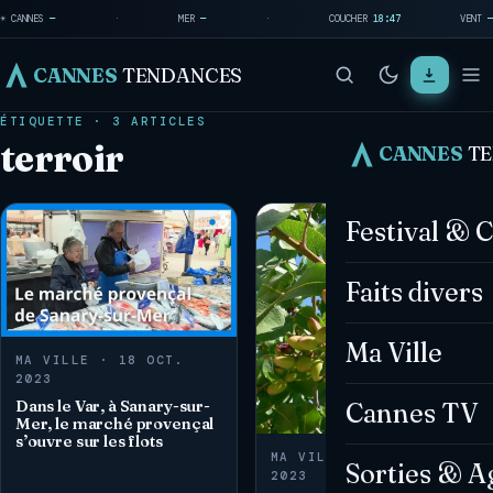
☀ CANNES
—
·
MER
—
·
COUCHER
18:47
VENT
—
CANNES
TENDANCES
ÉTIQUETTE · 3 ARTICLES
terroir
CANNES
T
Festival & 
Faits divers
Ma Ville
MA VILLE · 18 OCT.
2023
Dans le Var, à Sanary-sur-
Cannes TV
Mer, le marché provençal
s’ouvre sur les flots
MA VILLE · 12 AOÛT
Sorties & A
2023