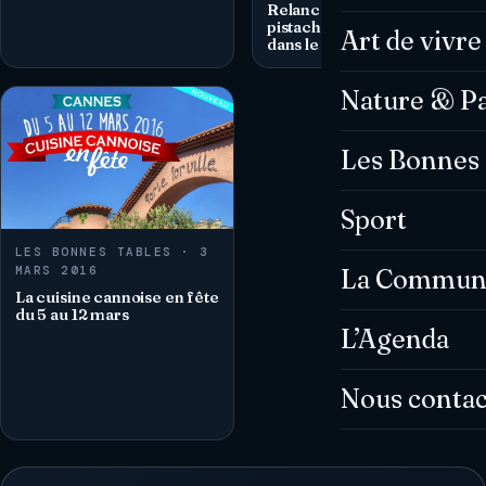
Relance de la culture de la
pistache à La Bastidonne,
Art de vivre
dans le Vaucluse
Nature & P
Les Bonnes 
Sport
LES BONNES TABLES · 3
MARS 2016
La Commun
La cuisine cannoise en fête
du 5 au 12 mars
L’Agenda
Nous contac