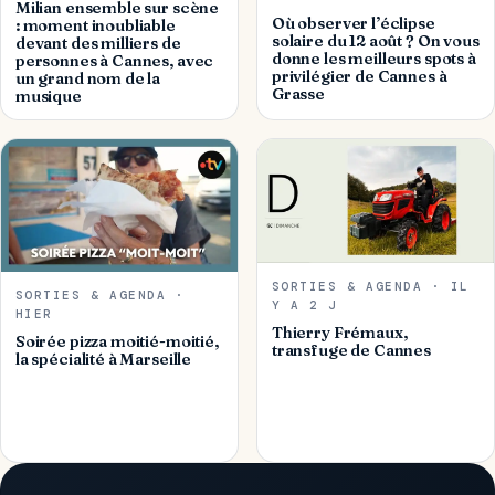
Milian ensemble sur scène
Où observer l’éclipse
: moment inoubliable
solaire du 12 août ? On vous
devant des milliers de
donne les meilleurs spots à
personnes à Cannes, avec
privilégier de Cannes à
un grand nom de la
Grasse
musique
SORTIES & AGENDA · IL
SORTIES & AGENDA ·
Y A 2 J
HIER
Thierry Frémaux,
Soirée pizza moitié-moitié,
transfuge de Cannes
la spécialité à Marseille