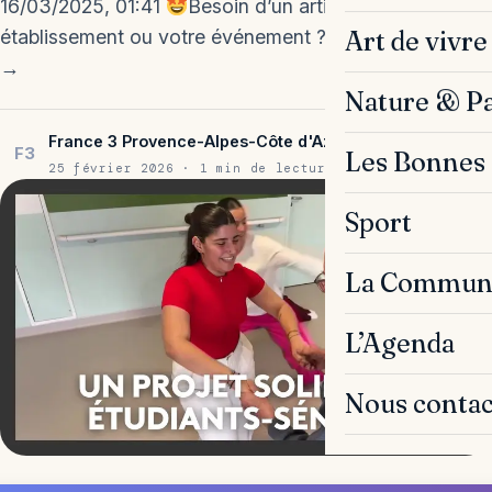
16/03/2025, 01:41
Besoin d’un article sur votre
Art de vivre
établissement ou votre événement ? Contactez-nous !
→
Nature & P
France 3 Provence-Alpes-Côte d'Azur
F3
Les Bonnes 
25 février 2026 · 1 min de lecture
Sport
La Commun
L’Agenda
Nous contac