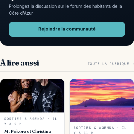
Prolongez la discussion sur le forum des habitants de la
Côte d'Azur.
Rejoindre la communauté
À lire aussi
TOUTE LA RUBRIQUE →
SORTIES & AGENDA · IL
Y A 9 H
SORTIES & AGENDA · IL
M. Pokora et Christina
Y A 11 H