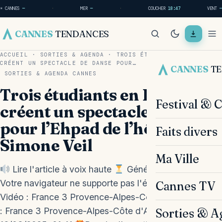
☀ CANNES
—
·
MER
—
·
COUCHER
18:47
VENT
—
CANNES
TENDANCES
ACCUEIL
·
SORTIES & AGENDA
·
TROIS ÉTUDIANTS EN BTS
CRÉENT UN SPECTACLE DE DANSE POUR…
CANNES
T
SORTIES & AGENDA
CANNES
Trois étudiants en BTS
Festival & 
créent un spectacle de danse
pour l’Ehpad de l’hôpital
Faits divers
Simone Veil
Ma Ville
Lire l'article à voix haute
Génération en cours...
Votre navigateur ne supporte pas l'élément audio.
Cannes TV
Vidéo : France 3 Provence-Alpes-Côte d'Azur Source
: France 3 Provence-Alpes-Côte d'Azur —
Sorties & A