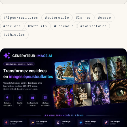
#Alpes-maritimes
#automobile
#Cannes
#casse
#déclare
#détruits
#incendie
#soixantaine
#véhicules