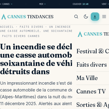
☀ CANNES
—
·
MER
—
·
COUCHER
18:46
VENT
—
CANNES
TENDANCES
ACCUEIL
·
FAITS DIVERS
·
UN INCENDIE SE DÉCLARE DANS
UNE CASSE AUTOMOBILE, UNE SOIXANTAINE…
CANNES
T
FAITS DIVERS
CANNES
Un incendie se déclare dans
Festival & 
une casse automobile, une
soixantaine de véhicules
Faits divers
détruits dans
Ma Ville
Un impressionnant incendie s’est déclaré dans une
casse automobile de la commune de Cagnes-sur-Mer
Cannes TV
(Alpes-Maritimes) dans la nuit du mercredi 10 au jeudi
11 décembre 2025. Alertés aux alentours de 23 h 30,
Sorties & A