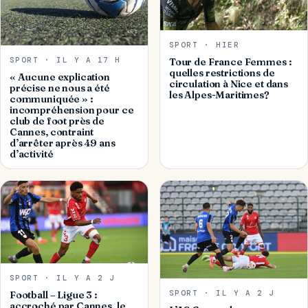
SPORT · HIER
SPORT · IL Y A 17 H
Tour de France Femmes :
quelles restrictions de
« Aucune explication
circulation à Nice et dans
précise ne nous a été
les Alpes-Maritimes?
communiquée » :
incompréhension pour ce
club de foot près de
Cannes, contraint
d’arrêter après 49 ans
d’activité
SPORT · IL Y A 2 J
SPORT · IL Y A 2 J
Football – Ligue 3 :
accroché par Cannes, le