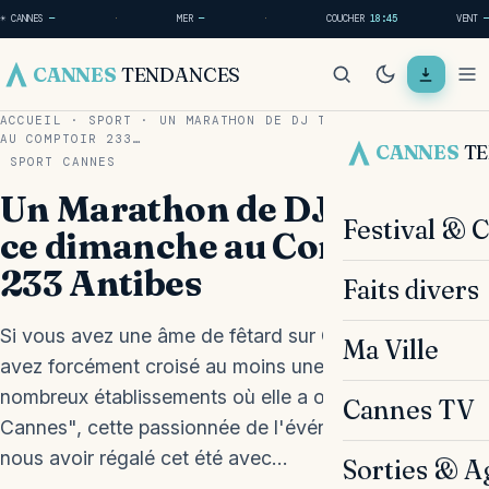
☀ CANNES
—
·
MER
—
·
COUCHER
18:45
VENT
—
CANNES
TENDANCES
ACCUEIL
·
SPORT
·
UN MARATHON DE DJ TECHNO CE DIMANCHE
AU COMPTOIR 233…
CANNES
T
SPORT
CANNES
Un Marathon de DJ Techno
Festival & 
ce dimanche au Comptoir
233 Antibes
Faits divers
Si vous avez une âme de fêtard sur Cannes, vous
Ma Ville
avez forcément croisé au moins une fois dans l'un des
nombreux établissements où elle a œuvré, "Virginie
Cannes TV
Cannes", cette passionnée de l'événementiel ! Après
nous avoir régalé cet été avec…
Sorties & A