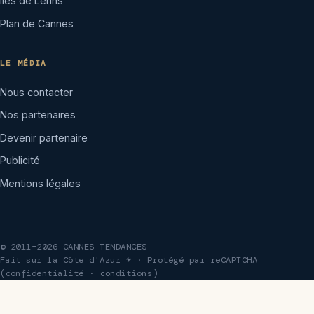
Îles de Lérins
Plan de Cannes
LE MÉDIA
Nous contacter
Nos partenaires
Devenir partenaire
Publicité
Mentions légales
© 2011–2026 CANNES TENDANCES
Fait sur la Côte d'Azur ☀ · Protégé par reCAPTCHA
(
confidentialité
·
conditions
)