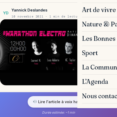
Art de vivre
Yannick Deslandes
YD
10 novembre 2021 · 1 min de lecture
Nature & P
Les Bonnes 
Sport
La Commun
L’Agenda
Nous contac
Lire l'article à voix haute
Durée estimée: ~1 min