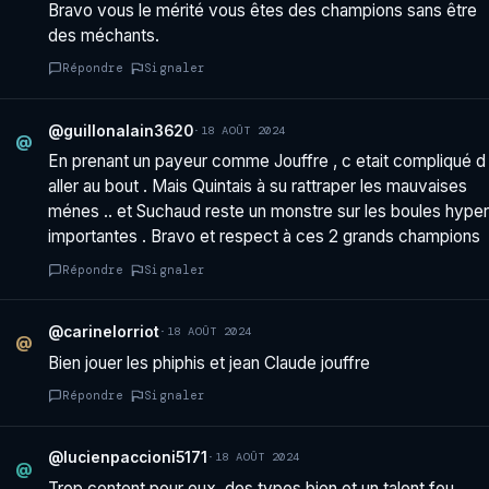
Bravo vous le mérité vous êtes des champions sans être
des méchants.
Répondre
Signaler
@guillonalain3620
·
18 AOÛT 2024
@
En prenant un payeur comme Jouffre , c etait compliqué d
aller au bout . Mais Quintais à su rattraper les mauvaises
ménes .. et Suchaud reste un monstre sur les boules hyper
importantes . Bravo et respect à ces 2 grands champions
Répondre
Signaler
@carinelorriot
·
18 AOÛT 2024
@
Bien jouer les phiphis et jean Claude jouffre
Répondre
Signaler
@lucienpaccioni5171
·
18 AOÛT 2024
@
Trop content pour eux, des types bien et un talent fou.