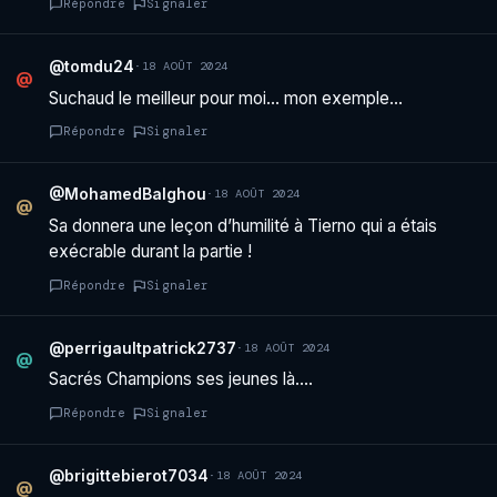
Répondre
Signaler
@tomdu24
·
18 AOÛT 2024
@
Suchaud le meilleur pour moi… mon exemple…
Répondre
Signaler
@MohamedBalghou
·
18 AOÛT 2024
@
Sa donnera une leçon d’humilité à Tierno qui a étais
exécrable durant la partie !
Répondre
Signaler
@perrigaultpatrick2737
·
18 AOÛT 2024
@
Sacrés Champions ses jeunes là….
Répondre
Signaler
@brigittebierot7034
·
18 AOÛT 2024
@