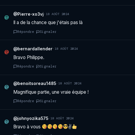
@Pierre-xo3vj
·
18 AOÛT 2024
@
Il a de la chance que j'étais pas là
Répondre
Signaler
@bernardallender
·
18 AOÛT 2024
@
Bravo Philippe.
Répondre
Signaler
@benoitsoreau1485
·
18 AOÛT 2024
@
Magnifique partie, une vraie équipe !
Répondre
Signaler
@johnyozika575
·
18 AOÛT 2024
@
Bravo à vous
✌