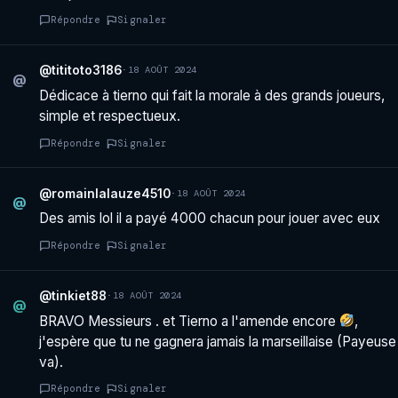
Répondre
Signaler
@tititoto3186
·
18 AOÛT 2024
@
Dédicace à tierno qui fait la morale à des grands joueurs,
simple et respectueux.
Répondre
Signaler
@romainlalauze4510
·
18 AOÛT 2024
@
Des amis lol il a payé 4000 chacun pour jouer avec eux
Répondre
Signaler
@tinkiet88
·
18 AOÛT 2024
@
BRAVO Messieurs . et Tierno a l'amende encore
,
j'espère que tu ne gagnera jamais la marseillaise (Payeuse
va).
Répondre
Signaler