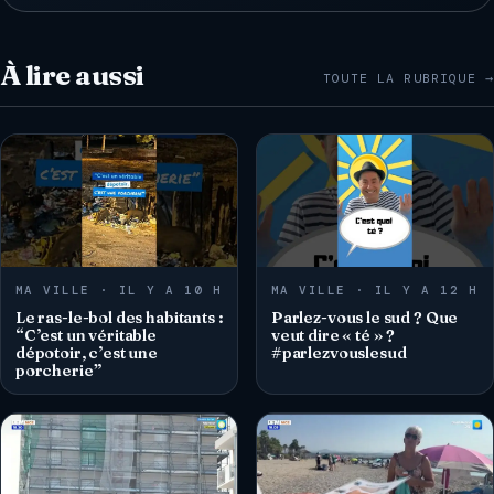
À lire aussi
TOUTE LA RUBRIQUE →
MA VILLE · IL Y A 10 H
MA VILLE · IL Y A 12 H
Le ras-le-bol des habitants :
Parlez-vous le sud ? Que
“C’est un véritable
veut dire « té » ?
dépotoir, c’est une
#parlezvouslesud
porcherie”