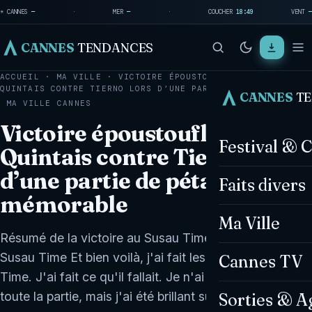
☀ CANNES
—
·
MER
—
·
COUCHER
18:49
VENT
—
CANNES
TENDANCES
ACCUEIL
·
MA VILLE
·
VICTOIRE ÉPOUSTOUFLANTE DE
QUINTAIS CONTRE TIERNO LORS D’UNE PARTIE DE…
CANNES
T
MA VILLE
CANNES
Victoire époustouflante de
Festival & 
Quintais contre Tierno lors
d’une partie de pétanque
Faits divers
mémorable
Ma Ville
Résumé de la victoire au Susau Time Victoire au
Susau Time Et bien voilà, j'ai fait les deux, le Susau
Cannes TV
Time. J'ai fait ce qu'il fallait. Je n'ai pas été brillant
toute la partie, mais j'ai été brillant sur les…
Sorties & A