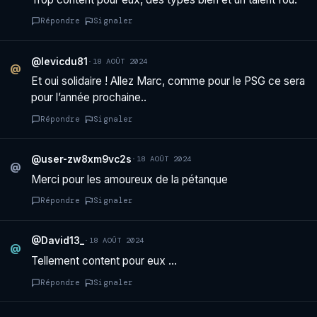
Répondre
Signaler
@levicdu81
·
18 AOÛT 2024
@
Et oui solidaire ! Allez Marc, comme pour le PSG ce sera
pour l’année prochaine..
Répondre
Signaler
@user-zw8xm9vc2s
·
18 AOÛT 2024
@
Merci pour les amoureux de la pétanque
Répondre
Signaler
@David13_
·
18 AOÛT 2024
@
Tellement content pour eux …
Répondre
Signaler