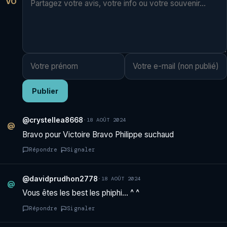
VO
Publier
@crystellea8668
·
18 AOÛT 2024
@
Bravo pour Victoire Bravo Philippe suchaud
Répondre
Signaler
@davidprudhon2778
·
18 AOÛT 2024
@
Vous êtes les best les phiphi… ^ ^
Répondre
Signaler