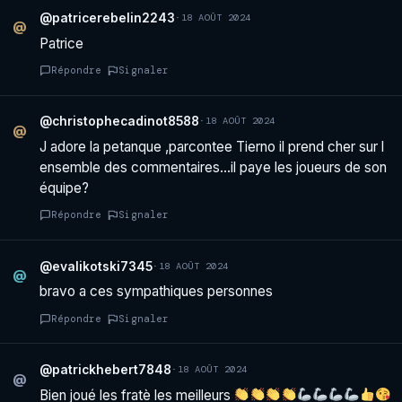
@patricerebelin2243
·
18 AOÛT 2024
@
Patrice
Répondre
Signaler
@christophecadinot8588
·
18 AOÛT 2024
@
J adore la petanque ,parcontee Tierno il prend cher sur l
ensemble des commentaires…il paye les joueurs de son
équipe?
Répondre
Signaler
@evalikotski7345
·
18 AOÛT 2024
@
bravo a ces sympathiques personnes
Répondre
Signaler
@patrickhebert7848
·
18 AOÛT 2024
@
Bien joué les fratè les meilleurs