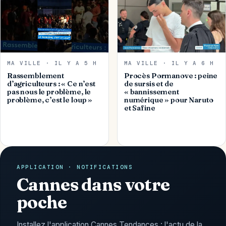
MA VILLE · IL Y A 5 H
MA VILLE · IL Y A 6 H
Rassemblement
Procès Pormanove : peine
d’agriculteurs : « Ce n’est
de sursis et de
pas nous le problème, le
« bannissement
problème, c’est le loup »
numérique » pour Naruto
et Safine
APPLICATION · NOTIFICATIONS
Cannes dans votre
poche
Installez l'application Cannes Tendances : l'actu de la