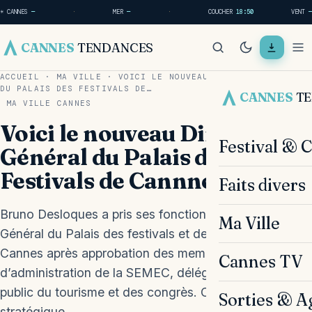
☀ CANNES
—
·
MER
—
·
COUCHER
18:50
VENT
—
CANNES
TENDANCES
ACCUEIL
·
MA VILLE
·
VOICI LE NOUVEAU DIRECTEUR GÉNÉRAL
DU PALAIS DES FESTIVALS DE…
CANNES
T
MA VILLE
CANNES
Voici le nouveau Directeur
Festival & 
Général du Palais des
Festivals de Cannnes
Faits divers
Bruno Desloques a pris ses fonctions de Directeur
Ma Ville
Général du Palais des festivals et des congrès de
Cannes après approbation des membres du conseil
Cannes TV
d’administration de la SEMEC, délégataire du service
public du tourisme et des congrès. Cette nomination
Sorties & A
stratégique…