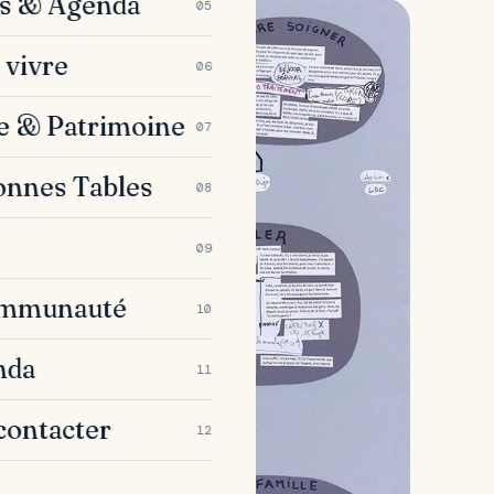
es & Agenda
05
 vivre
06
e & Patrimoine
07
onnes Tables
08
09
ommunauté
10
nda
11
contacter
12