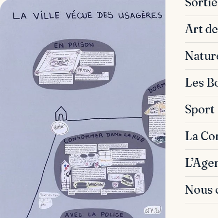
Sorti
Art de
Natur
Les B
Sport
La C
L’Age
Nous 