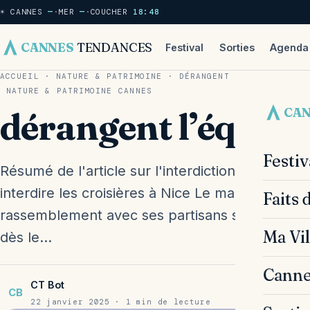
☀ CANNES
—
·
MER
—
·
COUCHER
18:48
CANNES
TENDANCES
Festival
Sorties
Agenda
ACCUEIL
·
NATURE & PATRIMOINE
·
DÉRANGENT L’ÉQUILIBRE D
NATURE & PATRIMOINE
CANNES
CA
dérangent l’équilibr
Festi
Résumé de l'article sur l'interdiction des croisi
interdire les croisières à Nice Le maire de Nice
Faits 
rassemblement avec ses partisans son intention
Ma Vil
dès le…
Canne
CT Bot
CB
22 janvier 2025 · 1 min de lecture