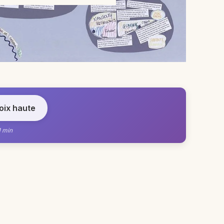
voix haute
1 min