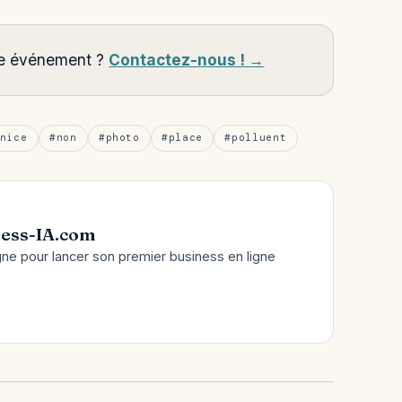
tre événement ?
Contactez-nous ! →
nice
#non
#photo
#place
#polluent
ess-IA.com
gne pour lancer son premier business en ligne