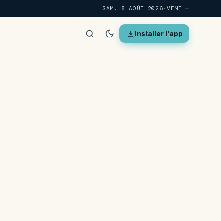
SAM. 8 AOÛT 2026
·
VENT
—
Installer l'app