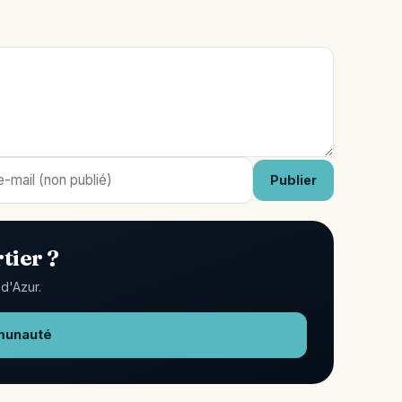
Publier
tier ?
d'Azur.
munauté