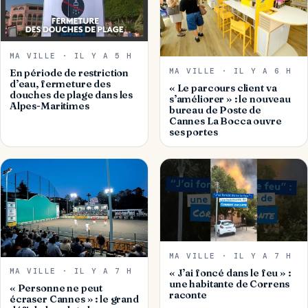
MA VILLE · IL Y A 5 H
MA VILLE · IL Y A 6 H
En période de restriction
d’eau, fermeture des
« Le parcours client va
douches de plage dans les
s’améliorer » : le nouveau
Alpes-Maritimes
bureau de Poste de
Cannes La Bocca ouvre
ses portes
MA VILLE · IL Y A 7 H
MA VILLE · IL Y A 7 H
« J’ai foncé dans le feu » :
une habitante de Correns
« Personne ne peut
raconte
écraser Cannes » : le grand