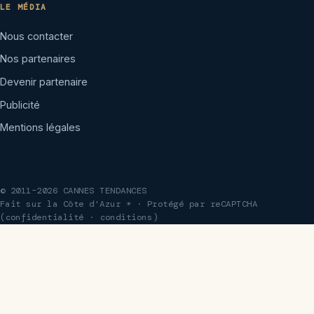
LE MÉDIA
Nous contacter
Nos partenaires
Devenir partenaire
Publicité
Mentions légales
© 2011–2026 CANNES TENDANCES
Fait sur la Côte d'Azur ☀ · Protégé par reCAPTCHA
(
confidentialité
·
conditions
)