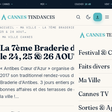
☀ CANNES
—
·
MER
—
·
COUCHER
18:49
VENT
—
CANNES
TENDANCES
ACCUEIL
·
MA VILLE
·
LA 7ÈME BRADERIE D’ANTIBES LE 24,
25 & 26 AOUT…
CANNES
T
MA VILLE
CANNES
La 7ème Braderie d’Antibes
Festival & 
le 24, 25 & 26 AOUT 2017 !
Faits divers
« Antibes Cœur d’Azur » organise du 24 au 26 aout
2017 son traditionnel rendez-vous de fin d’été : LA
Ma Ville
Braderie d’Antibes. 3 jours entiers pour profiter des
bonnes affaires et des terrasses de cafés dans toute
Cannes TV
la ville !…
Sorties & A